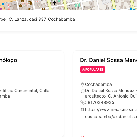
arroel, C. Lanza, casi 337, Cochabamba
lmólogo
Dr. Daniel Sossa Men
POPULARES
Cochabamba
ificio Continental, Calle
Dr. Daniel Sossa Mendez -
bamba
arquitecto, C. Antonio Qu
59170349935
https://www.medicinasal
cochabamba/dr-daniel-s