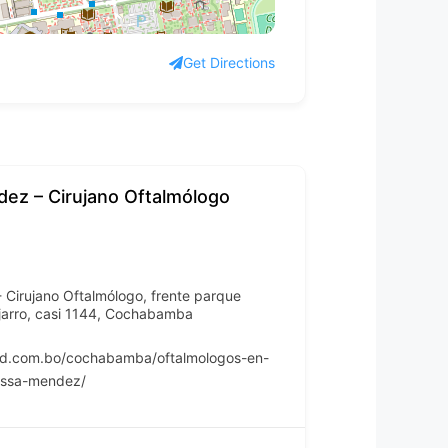
Get Directions
dez – Cirujano Oftalmólogo
 Cirujano Oftalmólogo, frente parque
ijarro, casi 1144, Cochabamba
ud.com.bo/cochabamba/oftalmologos-en-
ossa-mendez/