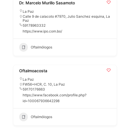
Dr. Marcelo Murillo Sasamoto
La Paz
Calle 9 de calacoto #7970, Julio Sanchez esquina, La
Paz
59178963332
https://www.ipo.com.bo/
Oftalmólogos
Oftalmoacosta
La Paz
FW56+HCR, C. 10, La Paz
59170176663
https://www.facebook.com/profile.php?
id=100067936642298
Oftalmólogos