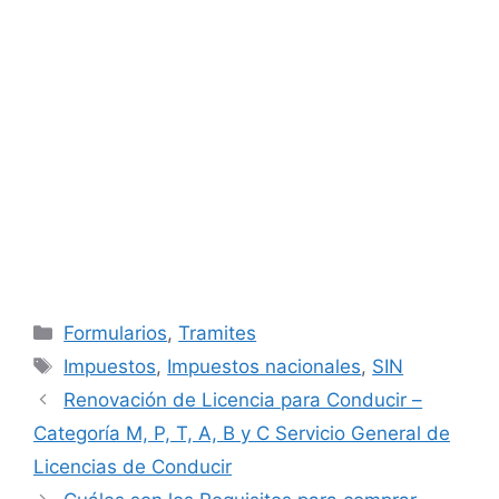
Categories
Formularios
,
Tramites
Tags
Impuestos
,
Impuestos nacionales
,
SIN
Renovación de Licencia para Conducir –
Categoría M, P, T, A, B y C Servicio General de
Licencias de Conducir