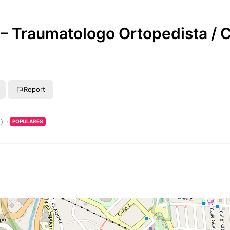
 – Traumatologo Ortopedista / C
Report
)
POPULARES