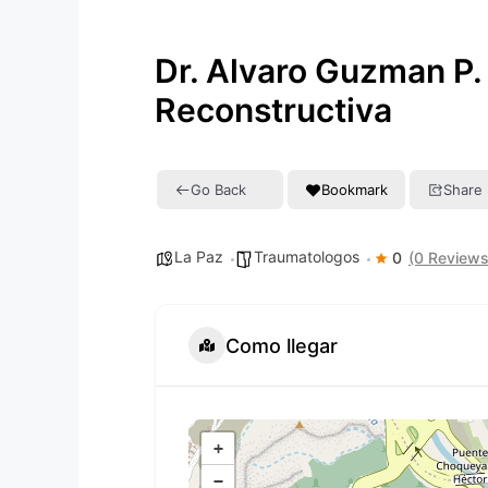
Dr. Alvaro Guzman P.
Reconstructiva
Go Back
Bookmark
Share
La Paz
Traumatologos
0
(0 Reviews
Como llegar
+
−