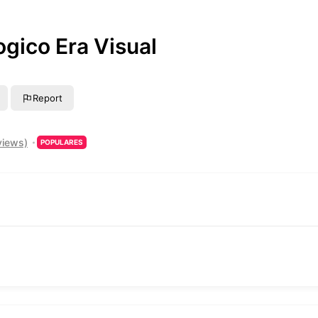
ogico Era Visual
Report
views)
POPULARES