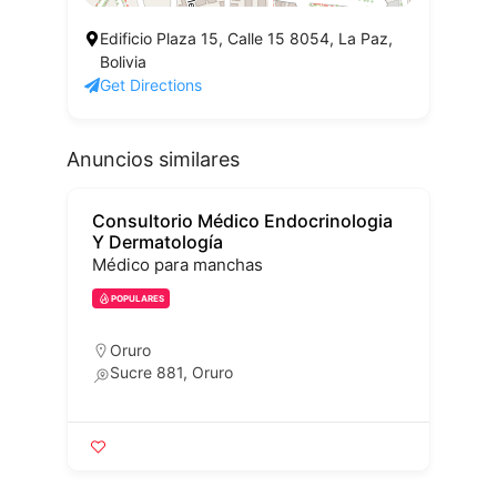
Edificio Plaza 15, Calle 15 8054, La Paz,
Bolivia
Get Directions
Anuncios similares
Consultorio Médico Endocrinologia
Y Dermatología
E
Médico para manchas
POPULARES
Oruro
Sucre 881, Oruro