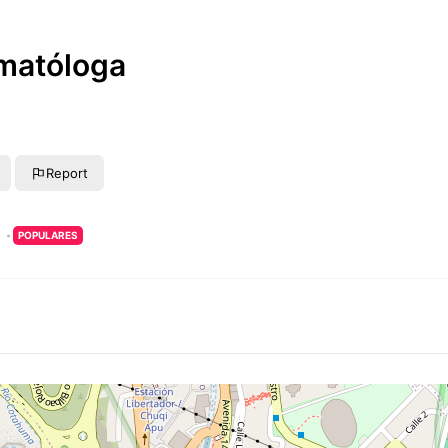
rmatóloga
Report
POPULARES