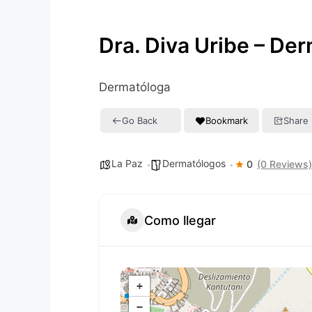
Dra. Diva Uribe – De
Dermatóloga
Go Back
Bookmark
Share
La Paz
Dermatólogos
0
(0 Reviews)
Como llegar
+
−