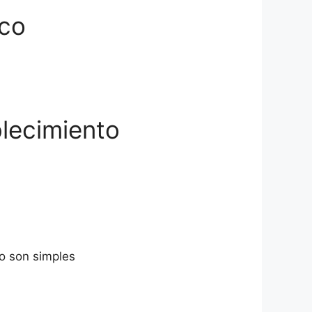
ico
blecimiento
ro son simples