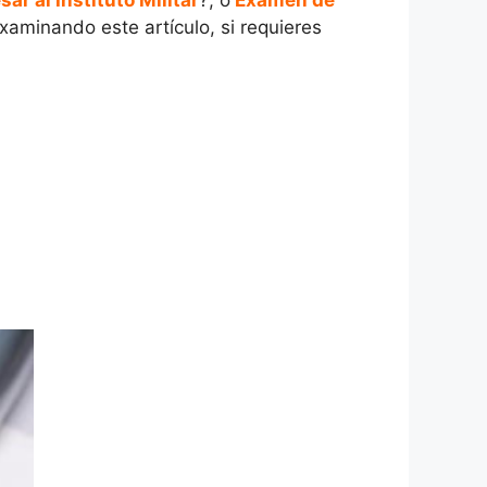
ar al Instituto Militar
?, o
Examen de
xaminando este artículo, si requieres