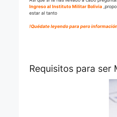
Así que si te has llevado a cabo pregunt
Ingreso al Instituto Militar Bolivia
,propor
estar al tanto
!
Quédate
leyendo para pero informació
Requisitos para ser M