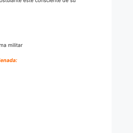
 postulante este consciente de su
ma militar
denada: