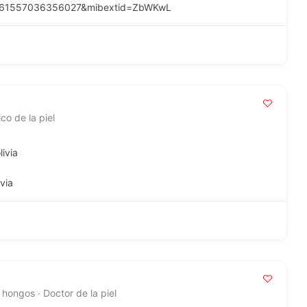
id=61557036356027&mibextid=ZbWKwL
co de la piel
livia
via
hongos · Doctor de la piel