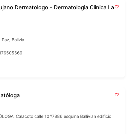
rujano Dermatologo – Dermatologia Clinica La
 Paz, Bolivia
9176505669
matóloga
A, Calacoto calle 10#7886 esquina Ballivian edificio