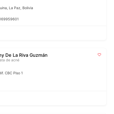
na, La Paz, Bolivia
9169959601
nny De La Riva Guzmán
lista de acné
f. CBC Piso 1