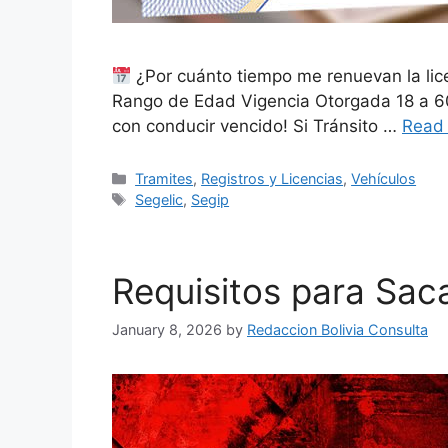
¿Por cuánto tiempo me renuevan la lice
Rango de Edad Vigencia Otorgada 18 a 6
con conducir vencido! Si Tránsito …
Read
Categories
Tramites
,
Registros y Licencias
,
Vehículos
Tags
Segelic
,
Segip
Requisitos para Saca
January 8, 2026
by
Redaccion Bolivia Consulta