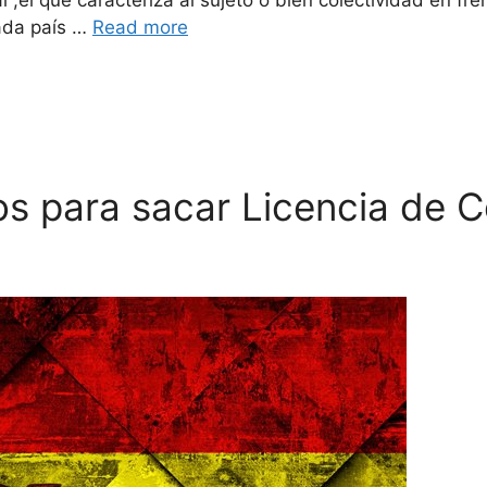
l ,el que caracteriza al sujeto o bien colectividad en fr
cada país …
Read more
os para sacar Licencia de 