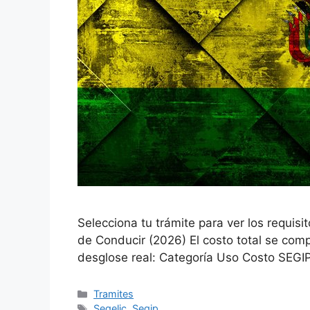
Selecciona tu trámite para ver los requisi
de Conducir (2026) El costo total se com
desglose real: Categoría Uso Costo SEGIP
Categories
Tramites
Tags
Segelic
,
Segip