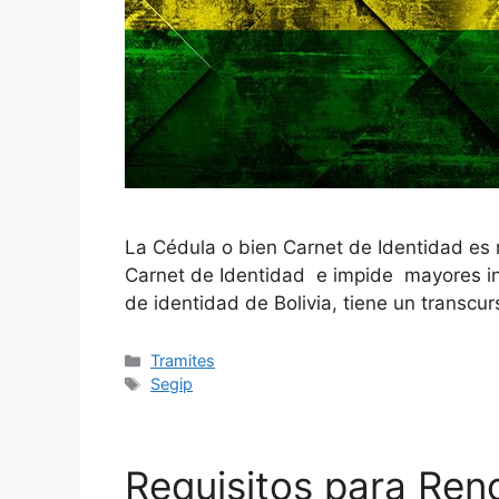
La Cédula o bien Carnet de Identidad es r
Carnet de Identidad e impide mayores inc
de identidad de Bolivia, tiene un transc
Categories
Tramites
Tags
Segip
Requisitos para Ren