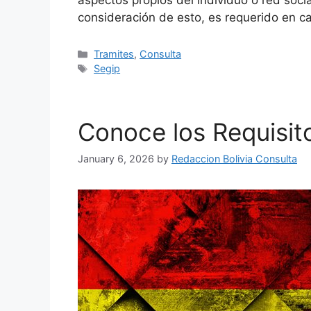
aspectos propios del individuo o red socia
consideración de esto, es requerido en 
Categories
Tramites
,
Consulta
Tags
Segip
Conoce los Requisit
January 6, 2026
by
Redaccion Bolivia Consulta